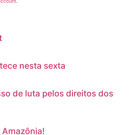
account
.
t
tece nesta sexta
o de luta pelos direitos dos
a Amazônia!