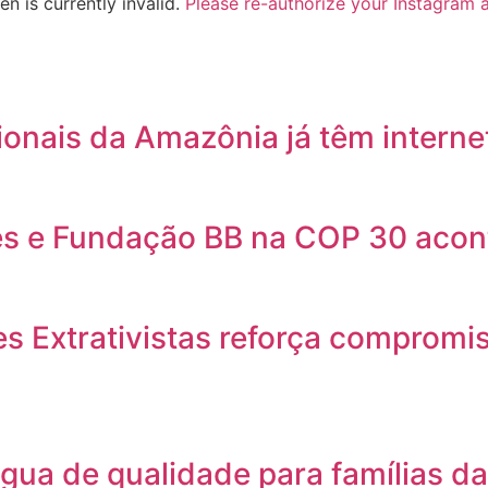
n is currently invalid.
Please re-authorize your Instagram 
ionais da Amazônia já têm interne
s e Fundação BB na COP 30 acon
 Extrativistas reforça compromiss
gua de qualidade para famílias d