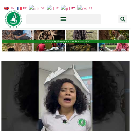
EN
FR
DE
IT
PT
ES