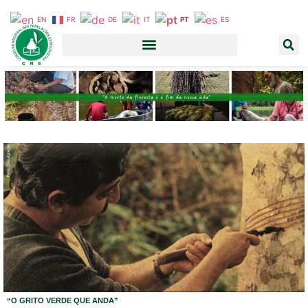
EN
FR
DE
IT
PT
ES
“O GRITO VERDE QUE ANDA”