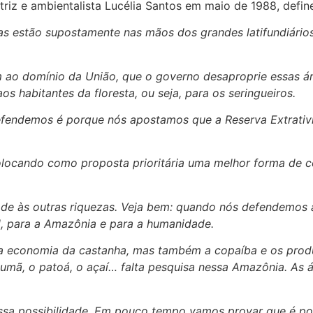
z e ambientalista Lucélia Santos em maio de 1988, define 
erras estão supostamente nas mãos dos grandes latifundiár
 ao domínio da União, que o governo desaproprie essas ár
s habitantes da floresta, ou seja, para os seringueiros.
efendemos é porque nós apostamos que a Reserva Extrativ
locando como proposta prioritária uma melhor forma de c
idade às outras riquezas. Veja bem: quando nós defendemos
l, para a Amazônia e para a humanidade.
economia da castanha, mas também a copaíba e os produto
umã, o patoá, o açaí… falta pesquisa nessa Amazônia. As 
essa possibilidade. Em pouco tempo vamos provar que é po