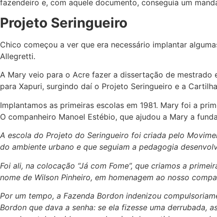
fazendeiro e, com aquele documento, conseguia um mandad
Projeto Seringueiro
Chico começou a ver que era necessário implantar alguma
Allegretti.
A Mary veio para o Acre fazer a dissertação de mestrado
para Xapuri, surgindo daí o Projeto Seringueiro e a Cartilh
Implantamos as primeiras escolas em 1981. Mary foi a prime
O companheiro Manoel Estébio, que ajudou a Mary a fundar
A escola do Projeto do Seringueiro foi criada pelo Movimen
do ambiente urbano e que seguiam a pedagogia desenvolvi
Foi ali, na colocação “Já com Fome”, que criamos a primeir
nome de Wilson Pinheiro, em homenagem ao nosso companhe
Por um tempo, a Fazenda Bordon indenizou compulsoriamen
Bordon que dava a senha: se ela fizesse uma derrubada, 