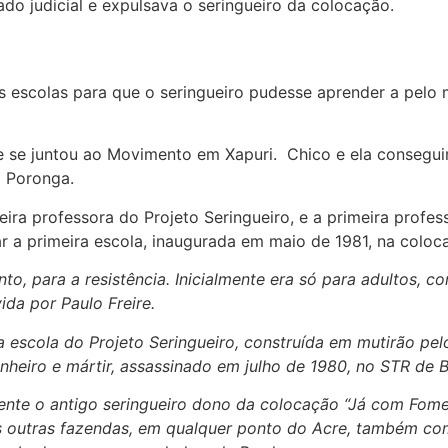
o judicial e expulsava o seringueiro da colocação.
s escolas para que o seringueiro pudesse aprender a pelo
 e se juntou ao Movimento em Xapuri. Chico e ela conseg
a Poronga.
ira professora do Projeto Seringueiro, e a primeira profes
 a primeira escola, inaugurada em maio de 1981, na coloca
to, para a resistência. Inicialmente era só para adultos, c
da por Paulo Freire.
a escola do Projeto Seringueiro, construída em mutirão pel
iro e mártir, assassinado em julho de 1980, no STR de Br
te o antigo seringueiro dono da colocação “Já com Fome” 
as outras fazendas, em qualquer ponto do Acre, também co