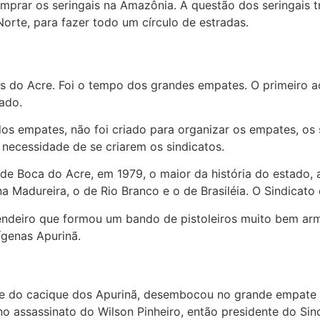
mprar os seringais na Amazônia. A questão dos seringais t
orte, para fazer todo um círculo de estradas.
ros do Acre. Foi o tempo dos grandes empates. O primeiro
ado.
u dos empates, não foi criado para organizar os empates, o
necessidade de se criarem os sindicatos.
e Boca do Acre, em 1979, o maior da história do estado, 
 Madureira, o de Rio Branco e o de Brasiléia. O Sindicato
ndeiro que formou um bando de pistoleiros muito bem arm
ígenas Apurinã.
os e do cacique dos Apurinã, desembocou no grande empat
no assassinato do Wilson Pinheiro, então presidente do Sind