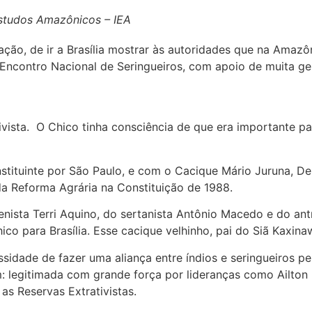
Estudos Amazônicos – IEA
ão, de ir a Brasília mostrar às autoridades que na Amazôn
o I Encontro Nacional de Seringueiros, com apoio de muita
vista. O Chico tinha consciência de que era importante pa
stituinte por São Paulo, e com o Cacique Mário Juruna, De
da Reforma Agrária na Constituição de 1988.
enista Terri Aquino, do sertanista Antônio Macedo e do a
co para Brasília. Esse cacique velhinho, pai do Siã Kaxina
ssidade de fazer uma aliança entre índios e seringueiros pe
: legitimada com grande força por lideranças como Ailton
as Reservas Extrativistas.