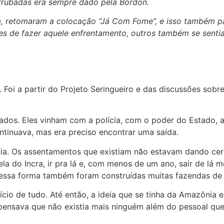
errubadas era sempre dado pela Bordon.
, retomaram a colocação “Já Com Fome”, e isso também pa
zes de fazer aquele enfrentamento, outros também se senti
Foi a partir do Projeto Seringueiro e das discussões sobr
tados. Eles vinham com a polícia, com o poder do Estado, 
ontinuava, mas era preciso encontrar uma saída.
a. Os assentamentos que existiam não estavam dando cert
la do Incra, ir pra lá e, com menos de um ano, sair de lá 
 Dessa forma também foram construídas muitas fazendas de
nício de tudo. Até então, a ideia que se tinha da Amazônia
e pensava que não existia mais ninguém além do pessoal que