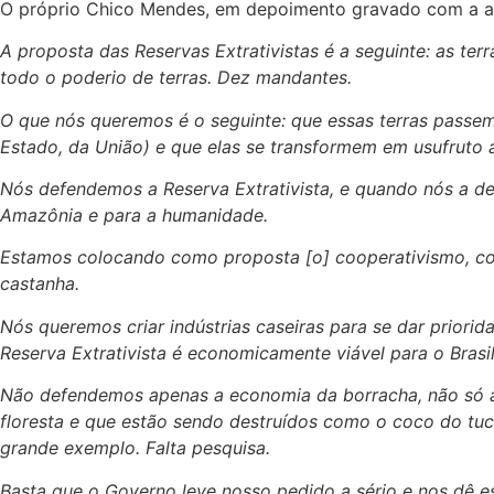
O próprio Chico Mendes, em depoimento gravado com a atri
A proposta das Reservas Extrativistas é a seguinte: as t
todo o poderio de terras. Dez mandantes.
O que nós queremos é o seguinte: que essas terras passem
Estado, da União) e que elas se transformem em usufruto ao
Nós defendemos a Reserva Extrativista, e quando nós a d
Amazônia e para a humanidade.
Estamos colocando como proposta [o] cooperativismo, co
castanha.
Nós queremos criar indústrias caseiras para se dar prior
Reserva Extrativista é economicamente viável para o Brasi
Não defendemos apenas a economia da borracha, não só a 
floresta e que estão sendo destruídos como o coco do tuc
grande exemplo. Falta pesquisa.
Basta que o Governo leve nosso pedido a sério e nos dê 