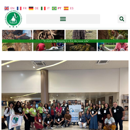
EN
FR
DE
IT
PT
ES