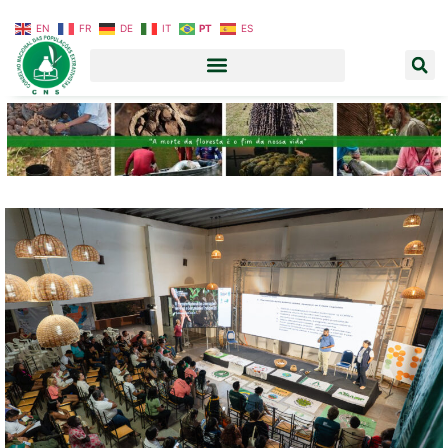
EN
FR
DE
IT
PT
ES