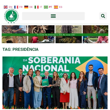
EN
FR
DE
IT
PT
ES
TAG: PRESIDÊNCIA