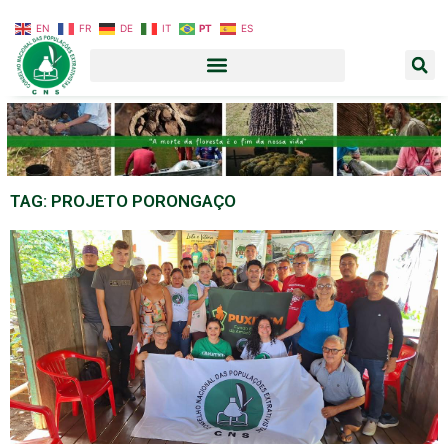
EN
FR
DE
IT
PT
ES
TAG: PROJETO PORONGAÇO