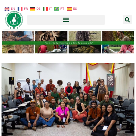
EN
FR
DE
IT
PT
ES