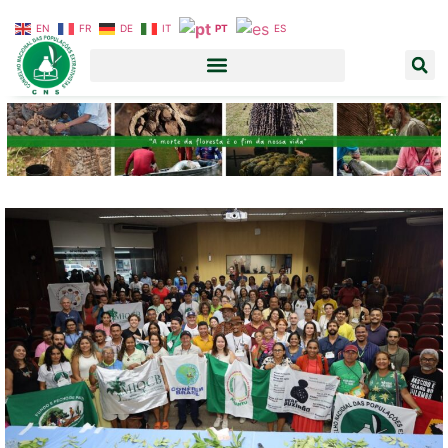
EN
FR
DE
IT
PT
ES