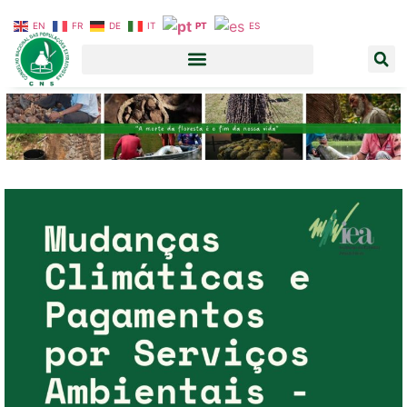
EN
FR
DE
IT
PT
ES