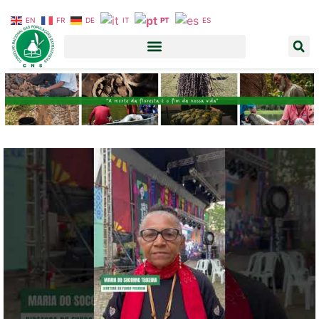
EN
FR
DE
IT
PT
ES