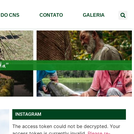
 DO CNS
CONTATO
GALERIA
INSTAGRAM
The access token could not be decrypted. Your
access token is currently invalid.
Please re-