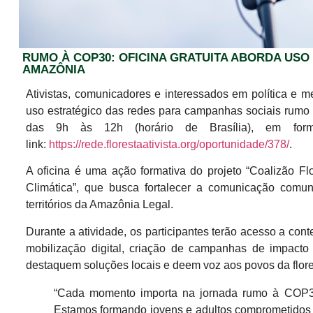
RUMO À COP30: OFICINA GRATUITA ABORDA USO
AMAZÔNIA
Ativistas, comunicadores e interessados em política e m
uso estratégico das redes para campanhas sociais rumo 
das 9h às 12h (horário de Brasília), em forma
link:
https://rede.florestaativista.org/oportunidade/378/
.
A oficina é uma ação formativa do projeto “Coalizão Fl
Climática”, que busca fortalecer a comunicação comuni
territórios da Amazônia Legal.
Durante a atividade, os participantes terão acesso a cont
mobilização digital, criação de campanhas de impacto
destaquem soluções locais e deem voz aos povos da flore
“Cada momento importa na jornada rumo à COP3
Estamos formando jovens e adultos comprometidos com