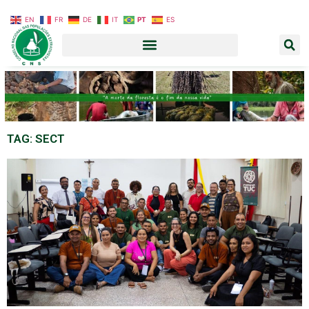
EN
FR
DE
IT
PT
ES
TAG: SECT