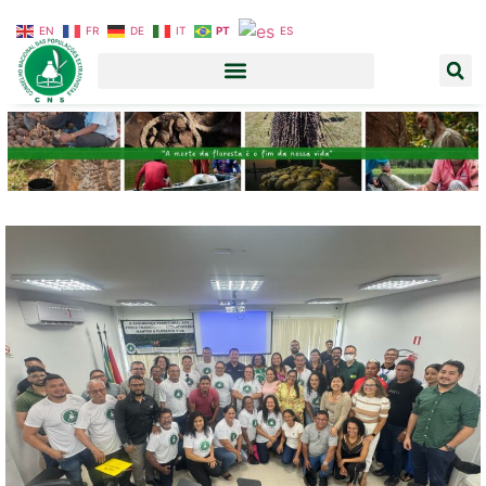
EN
FR
DE
IT
PT
ES